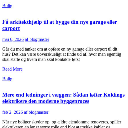
Bolig
Få arkitekthjælp til at bygge din nye garage eller
carport
maj 6, 2026
af blogmaster
Går du med tanker om at opføre en ny garage eller carport til dit
hus? Det kan være uoverskueligt at finde ud af, hvor man egentlig
skal starte og hvem man skal kontakte først
Read More
Bolig
Mere end ledninger i væggen: Sådan løfter Koldings
elektrikere den moderne byggeproces
feb 2, 2026
af blogmaster
Når nye boliger skyder op, og ældre ejendomme renoveres, spiller
elektrikeren en langt større rolle end blot at trække kabler og