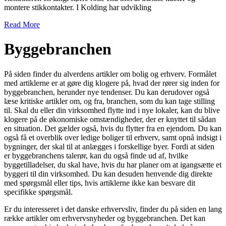
montere stikkontakter. I Kolding har udvikling
Read More
Byggebranchen
På siden finder du alverdens artikler om bolig og erhverv. Formålet
med artiklerne er at gøre dig klogere på, hvad der rører sig inden for
byggebranchen, herunder nye tendenser. Du kan derudover også
læse kritiske artikler om, og fra, branchen, som du kan tage stilling
til. Skal du eller din virksomhed flytte ind i nye lokaler, kan du blive
klogere på de økonomiske omstændigheder, der er knyttet til sådan
en situation. Det gælder også, hvis du flytter fra en ejendom. Du kan
også få et overblik over ledige boliger til erhverv, samt opnå indsigt i
bygninger, der skal til at anlægges i forskellige byer. Fordi at siden
er byggebranchens talerør, kan du også finde ud af, hvilke
byggetilladelser, du skal have, hvis du har planer om at igangsætte et
byggeri til din virksomhed. Du kan desuden henvende dig direkte
med spørgsmål eller tips, hvis artiklerne ikke kan besvare dit
specifikke spørgsmål.
Er du interesseret i det danske erhvervsliv, finder du på siden en lang
række artikler om erhvervsnyheder og byggebranchen. Det kan