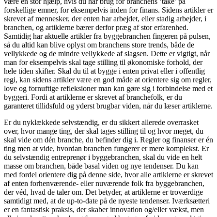
være en stor hjælp, hvis du har brug for branchens ‘take’ på
forskellige emner, for eksempelvis inden for finans. Sidens artikler er
skrevet af mennesker, der enten har arbejdet, eller stadig arbejder, i
branchen, og artiklerne bærer derfor præg af stor erfarenhed.
Samtidig har aktuelle artikler fra byggebranchen fingeren på pulsen,
så du altid kan blive oplyst om branchens store trends, både de
vellykkede og de mindre vellykkede af slagsen. Dette er vigtigt, når
man for eksempelvis skal tage stilling til økonomiske forhold, der
hele tiden skifter. Skal du til at bygge i enten privat eller i offentlig
regi, kan sidens artikler være en god måde at orientere sig om regler,
love og fornuftige refleksioner man kan gøre sig i forbindelse med et
byggeri. Fordi at artiklerne er skrevet af branchefolk, er du
garanteret tillidsfuld og yderst brugbar viden, når du læser artiklerne.
Er du nyklækkede selvstændig, er du sikkert allerede overrasket
over, hvor mange ting, der skal tages stilling til og hvor meget, du
skal vide om dén branche, du befinder dig i. Regler og finanser er én
ting men at vide, hvordan branchen fungerer er mere komplekst. Er
du selvstændig entreprenør i byggebranchen, skal du vide en helt
masse om branchen, både basal viden og nye tendenser. Du kan
med fordel orientere dig på denne side, hvor alle artiklerne er skrevet
af enten forhenværende- eller nuværende folk fra byggebranchen,
der véd, hvad de taler om. Det betyder, at artiklerne er troværdige
samtidigt med, at de up-to-date på de nyeste tendenser. Iværksætteri
er en fantastisk praksis, der skaber innovation og/eller vækst, men