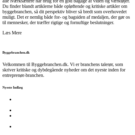
alle iværksættere har brug for en god bagage af viden og værktøjer.
Du finder blandt artiklerne både opløftende og kritiske artikler om
byggebranchen, så dit perspektiv bliver så bredt som overhovedet
muligt. Det er nemlig både for- og bagsiden af medaljen, der gør os
til mennesker, der træffer rigtige og fornuftige beslutninger.
Læs Mere
Byggebranchen.dk
Velkommen til Byggebranchen.dk. Vi er branchens talerør, som
skriver kritiske og dybdegående nyheder om det nyeste inden for
entreprenør-branchen.
Nyeste Indlæg
Tagrens og udvendig vedligeholdelse: Hvad enhver boligejer
bør vide
Få arkitekthjælp til at bygge din nye garage eller carport
Mere end ledninger i væggen: Sådan løfter Koldings
elektrikere den moderne byggeproces
Vigtigheden af et rent kontor og hvordan man sikrer optimal
rengøring