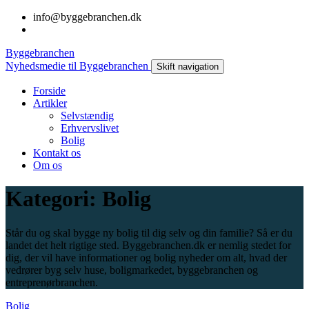
info@byggebranchen.dk
Byggebranchen
Nyhedsmedie til Byggebranchen
Skift navigation
Forside
Artikler
Selvstændig
Erhvervslivet
Bolig
Kontakt os
Om os
Kategori: Bolig
Står du og skal bygge ny bolig til dig selv og din familie? Så er du
landet det helt rigtige sted. Byggebranchen.dk er nemlig stedet for
dig, der vil have informationer og bolig nyheder om alt, hvad der
vedrører byg selv huse, boligmarkedet, byggebranchen og
entreprenørbranchen.
Bolig