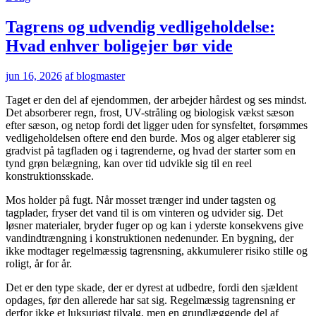
Tagrens og udvendig vedligeholdelse:
Hvad enhver boligejer bør vide
jun 16, 2026
af blogmaster
Taget er den del af ejendommen, der arbejder hårdest og ses mindst.
Det absorberer regn, frost, UV-stråling og biologisk vækst sæson
efter sæson, og netop fordi det ligger uden for synsfeltet, forsømmes
vedligeholdelsen oftere end den burde. Mos og alger etablerer sig
gradvist på tagfladen og i tagrenderne, og hvad der starter som en
tynd grøn belægning, kan over tid udvikle sig til en reel
konstruktionsskade.
Mos holder på fugt. Når mosset trænger ind under tagsten og
tagplader, fryser det vand til is om vinteren og udvider sig. Det
løsner materialer, bryder fuger op og kan i yderste konsekvens give
vandindtrængning i konstruktionen nedenunder. En bygning, der
ikke modtager regelmæssig tagrensning, akkumulerer risiko stille og
roligt, år for år.
Det er den type skade, der er dyrest at udbedre, fordi den sjældent
opdages, før den allerede har sat sig. Regelmæssig tagrensning er
derfor ikke et luksuriøst tilvalg, men en grundlæggende del af