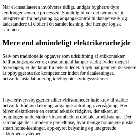
Når el-installatøren involveres tidligt, undgår bygherre dyre
ændringer senere i processen. Samtidig bliver det nemmere at
integrere alt fra belysning og adgangskontrol til datanetværk og
ladestandere til elbiler i én samlet løsning, der hænger logisk
sammen.
Mere end almindeligt elektrikerarbejde
Selv om traditionelle opgaver som udskiftning af stikkontakter,
fejlfindingsopgaver og opsætning af lamper stadig fylder meget i
hverdagen, er det langt fra hele billedet. Strøh har gennem de senere
år opbygget stærke kompetencer inden for dataløsninger,
netværksinstallationer og intelligente styringssystemer.
​ ​
I nye erhvervsbyggerier stiller virksomheder høje krav til stabile
netværk, trådløs dækning, adgangskontrol og overvågning. Her
bliver elektrikeren en central teknisk rådgiver, der sikrer, at
bygningen understøtter virksomhedens digitale arbejdsgange. Det
samme gælder i moderne parcelhuse, hvor mange boligejere ønsker
smart home-løsninger, app-styret belysning og integrerede
sikkerhedssystemer.