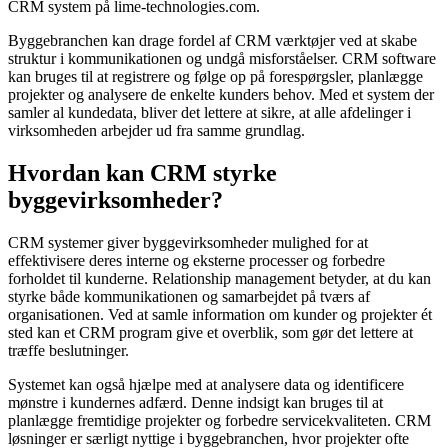
CRM system på lime-technologies.com.
Byggebranchen kan drage fordel af CRM værktøjer ved at skabe
struktur i kommunikationen og undgå misforståelser. CRM software
kan bruges til at registrere og følge op på forespørgsler, planlægge
projekter og analysere de enkelte kunders behov. Med et system der
samler al kundedata, bliver det lettere at sikre, at alle afdelinger i
virksomheden arbejder ud fra samme grundlag.
Hvordan kan CRM styrke
byggevirksomheder?
CRM systemer giver byggevirksomheder mulighed for at
effektivisere deres interne og eksterne processer og forbedre
forholdet til kunderne. Relationship management betyder, at du kan
styrke både kommunikationen og samarbejdet på tværs af
organisationen. Ved at samle information om kunder og projekter ét
sted kan et CRM program give et overblik, som gør det lettere at
træffe beslutninger.
Systemet kan også hjælpe med at analysere data og identificere
mønstre i kundernes adfærd. Denne indsigt kan bruges til at
planlægge fremtidige projekter og forbedre servicekvaliteten. CRM
løsninger er særligt nyttige i byggebranchen, hvor projekter ofte