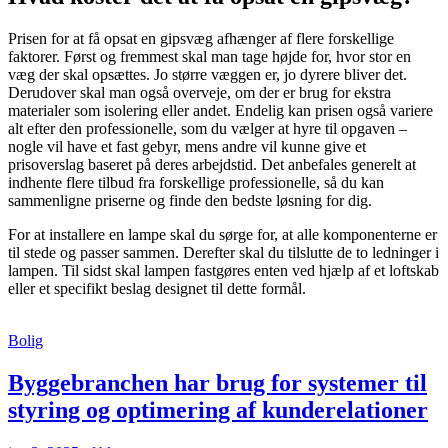
Prisen for at få opsat en gipsvæg afhænger af flere forskellige
faktorer. Først og fremmest skal man tage højde for, hvor stor en
væg der skal opsættes. Jo større væggen er, jo dyrere bliver det.
Derudover skal man også overveje, om der er brug for ekstra
materialer som isolering eller andet. Endelig kan prisen også variere
alt efter den professionelle, som du vælger at hyre til opgaven –
nogle vil have et fast gebyr, mens andre vil kunne give et
prisoverslag baseret på deres arbejdstid. Det anbefales generelt at
indhente flere tilbud fra forskellige professionelle, så du kan
sammenligne priserne og finde den bedste løsning for dig.
For at installere en lampe skal du sørge for, at alle komponenterne er
til stede og passer sammen. Derefter skal du tilslutte de to ledninger i
lampen. Til sidst skal lampen fastgøres enten ved hjælp af et loftskab
eller et specifikt beslag designet til dette formål.
Bolig
Byggebranchen har brug for systemer til
styring og optimering af kunderelationer