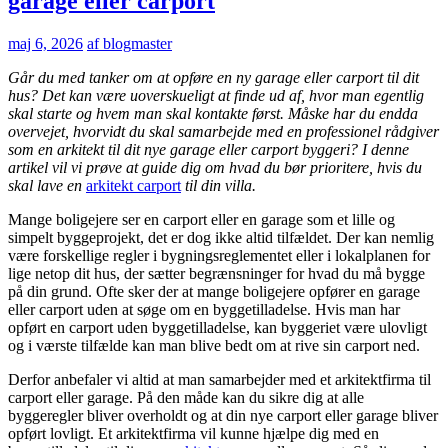
garage eller carport
maj 6, 2026
af blogmaster
Går du med tanker om at opføre en ny garage eller carport til dit
hus? Det kan være uoverskueligt at finde ud af, hvor man egentlig
skal starte og hvem man skal kontakte først. Måske har du endda
overvejet, hvorvidt du skal samarbejde med en professionel rådgiver
som en arkitekt til dit nye garage eller carport byggeri? I denne
artikel vil vi prøve at guide dig om hvad du bør prioritere, hvis du
skal lave en
arkitekt carport
til din villa.
Mange boligejere ser en carport eller en garage som et lille og
simpelt byggeprojekt, det er dog ikke altid tilfældet. Der kan nemlig
være forskellige regler i bygningsreglementet eller i lokalplanen for
lige netop dit hus, der sætter begrænsninger for hvad du må bygge
på din grund. Ofte sker der at mange boligejere opfører en garage
eller carport uden at søge om en byggetilladelse. Hvis man har
opført en carport uden byggetilladelse, kan byggeriet være ulovligt
og i værste tilfælde kan man blive bedt om at rive sin carport ned.
Derfor anbefaler vi altid at man samarbejder med et arkitektfirma til
carport eller garage. På den måde kan du sikre dig at alle
byggeregler bliver overholdt og at din nye carport eller garage bliver
opført lovligt. Et arkitektfirma vil kunne hjælpe dig med en