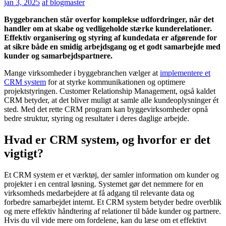
jan 3, 2025
af blogmaster
Byggebranchen står overfor komplekse udfordringer, når det
handler om at skabe og vedligeholde stærke kunderelationer.
Effektiv organisering og styring af kundedata er afgørende for
at sikre både en smidig arbejdsgang og et godt samarbejde med
kunder og samarbejdspartnere.
Mange virksomheder i byggebranchen vælger at
implementere et
CRM system
for at styrke kommunikationen og optimere
projektstyringen. Customer Relationship Management, også kaldet
CRM betyder, at det bliver muligt at samle alle kundeoplysninger ét
sted. Med det rette CRM program kan byggevirksomheder opnå
bedre struktur, styring og resultater i deres daglige arbejde.
Hvad er CRM system, og hvorfor er det
vigtigt?
Et CRM system er et værktøj, der samler information om kunder og
projekter i en central løsning. Systemet gør det nemmere for en
virksomheds medarbejdere at få adgang til relevante data og
forbedre samarbejdet internt. Et CRM system betyder bedre overblik
og mere effektiv håndtering af relationer til både kunder og partnere.
Hvis du vil vide mere om fordelene, kan du læse om et effektivt