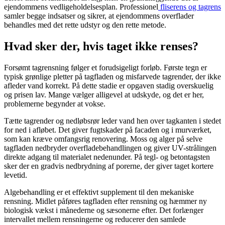
ejendommens vedligeholdelsesplan. Professionel
fliserens og tagrens
samler begge indsatser og sikrer, at ejendommens overflader
behandles med det rette udstyr og den rette metode.
Hvad sker der, hvis taget ikke renses?
Forsømt tagrensning følger et forudsigeligt forløb. Første tegn er
typisk grønlige pletter på tagfladen og misfarvede tagrender, der ikke
afleder vand korrekt. På dette stadie er opgaven stadig overskuelig
og prisen lav. Mange vælger alligevel at udskyde, og det er her,
problemerne begynder at vokse.
Tætte tagrender og nedløbsrør leder vand hen over tagkanten i stedet
for ned i afløbet. Det giver fugtskader på facaden og i murværket,
som kan kræve omfangsrig renovering. Moss og alger på selve
tagfladen nedbryder overfladebehandlingen og giver UV-strålingen
direkte adgang til materialet nedenunder. På tegl- og betontagsten
sker der en gradvis nedbrydning af porerne, der giver taget kortere
levetid.
Algebehandling er et effektivt supplement til den mekaniske
rensning. Midlet påføres tagfladen efter rensning og hæmmer ny
biologisk vækst i månederne og sæsonerne efter. Det forlænger
intervallet mellem rensningerne og reducerer den samlede