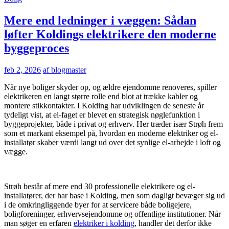
Mere end ledninger i væggen: Sådan
løfter Koldings elektrikere den moderne
byggeproces
feb 2, 2026
af blogmaster
Når nye boliger skyder op, og ældre ejendomme renoveres, spiller
elektrikeren en langt større rolle end blot at trække kabler og
montere stikkontakter. I Kolding har udviklingen de seneste år
tydeligt vist, at el-faget er blevet en strategisk nøglefunktion i
byggeprojekter, både i privat og erhverv. Her træder især Strøh frem
som et markant eksempel på, hvordan en moderne elektriker og el-
installatør skaber værdi langt ud over det synlige el-arbejde i loft og
vægge.
​ ​
Strøh består af mere end 30 professionelle elektrikere og el-
installatører, der har base i Kolding, men som dagligt bevæger sig ud
i de omkringliggende byer for at servicere både boligejere,
boligforeninger, erhvervsejendomme og offentlige institutioner. Når
man søger en erfaren
elektriker i kolding
, handler det derfor ikke