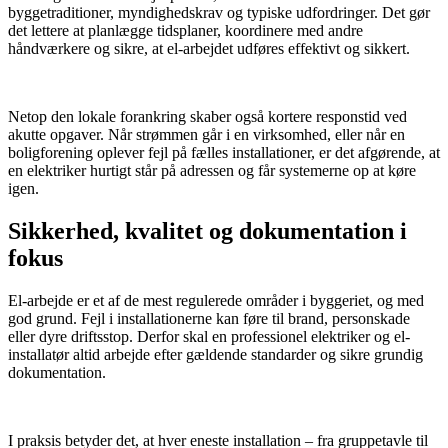
byggetraditioner, myndighedskrav og typiske udfordringer. Det gør
det lettere at planlægge tidsplaner, koordinere med andre
håndværkere og sikre, at el-arbejdet udføres effektivt og sikkert.
​ ​
Netop den lokale forankring skaber også kortere responstid ved
akutte opgaver. Når strømmen går i en virksomhed, eller når en
boligforening oplever fejl på fælles installationer, er det afgørende, at
en elektriker hurtigt står på adressen og får systemerne op at køre
igen.
Sikkerhed, kvalitet og dokumentation i
fokus
El-arbejde er et af de mest regulerede områder i byggeriet, og med
god grund. Fejl i installationerne kan føre til brand, personskade
eller dyre driftsstop. Derfor skal en professionel elektriker og el-
installatør altid arbejde efter gældende standarder og sikre grundig
dokumentation.
​ ​
I praksis betyder det, at hver eneste installation – fra gruppetavle til