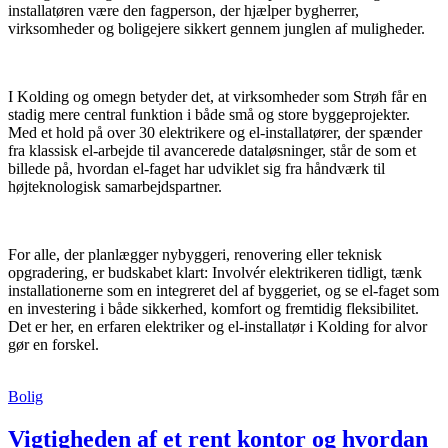
installatøren være den fagperson, der hjælper bygherrer,
virksomheder og boligejere sikkert gennem junglen af muligheder.
​ ​
I Kolding og omegn betyder det, at virksomheder som Strøh får en
stadig mere central funktion i både små og store byggeprojekter.
Med et hold på over 30 elektrikere og el-installatører, der spænder
fra klassisk el-arbejde til avancerede dataløsninger, står de som et
billede på, hvordan el-faget har udviklet sig fra håndværk til
højteknologisk samarbejdspartner.
​ ​
For alle, der planlægger nybyggeri, renovering eller teknisk
opgradering, er budskabet klart: Involvér elektrikeren tidligt, tænk
installationerne som en integreret del af byggeriet, og se el-faget som
en investering i både sikkerhed, komfort og fremtidig fleksibilitet.
Det er her, en erfaren elektriker og el-installatør i Kolding for alvor
gør en forskel.
Bolig
Vigtigheden af et rent kontor og hvordan