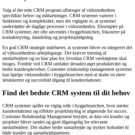
Valg af det rette CRM program afhænger af virksomhedens
specifikke behov og målsætninger. CRM systemer varierer i
funktioner og kompleksitet, men det vigtigste er, at systemet
understøtter de daglige processer i virksomheden. Eksempler på
CRM systemer, der ofte anvendes i byggebranchen, fokuserer på
kontaktstyring, datadeling og projektopfølgning.
En god CRM strategie indebærer, at systemet bliver en integreret del
af virksomhedens arbejdsgange. Det kræver træning af
medarbejdere og en klar plan for, hvordan CRM værktøjerne skal
bruges. Fordele ved CRM omfatter desuden øget produktivitet og
bedre kundeoplevelser. Customer relationship management systemer
kan hjælpe virksomheder i byggebranchen med at skabe en mere
struktureret og succesfuld tilgang til kunderelationer.
Find det bedste CRM system til dit behov
CRM systemer spiller en vigtig rolle i byggebranchen, hvor stærke
kunderelationer og effektiv projektstyring er afgørende for succes.
Customer Relationship Management betyder, at data om kunder og
projekter bliver samlet og gjort tilgængelig for relevante
medarbejdere. Det skaber bedre samarbejde og styrker forholdet til
både kunder og samarbejdspartnere.