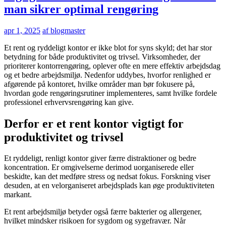
man sikrer optimal rengøring
apr 1, 2025
af blogmaster
Et rent og ryddeligt kontor er ikke blot for syns skyld; det har stor
betydning for både produktivitet og trivsel. Virksomheder, der
prioriterer kontorrengøring, oplever ofte en mere effektiv arbejdsdag
og et bedre arbejdsmiljø. Nedenfor uddybes, hvorfor renlighed er
afgørende på kontoret, hvilke områder man bør fokusere på,
hvordan gode rengøringsrutiner implementeres, samt hvilke fordele
professionel erhvervsrengøring kan give.
Derfor er et rent kontor vigtigt for
produktivitet og trivsel
Et ryddeligt, renligt kontor giver færre distraktioner og bedre
koncentration. Er omgivelserne derimod uorganiserede eller
beskidte, kan det medføre stress og nedsat fokus. Forskning viser
desuden, at en velorganiseret arbejdsplads kan øge produktiviteten
markant.
Et rent arbejdsmiljø betyder også færre bakterier og allergener,
hvilket mindsker risikoen for sygdom og sygefravær. Når