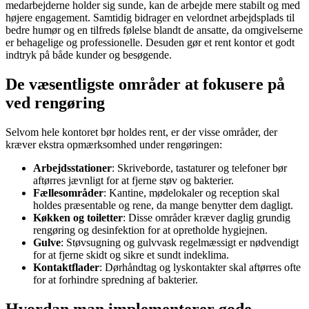
medarbejderne holder sig sunde, kan de arbejde mere stabilt og med
højere engagement. Samtidig bidrager en velordnet arbejdsplads til
bedre humør og en tilfreds følelse blandt de ansatte, da omgivelserne
er behagelige og professionelle. Desuden gør et rent kontor et godt
indtryk på både kunder og besøgende.
De væsentligste områder at fokusere på
ved rengøring
Selvom hele kontoret bør holdes rent, er der visse områder, der
kræver ekstra opmærksomhed under rengøringen:
Arbejdsstationer
: Skriveborde, tastaturer og telefoner bør
aftørres jævnligt for at fjerne støv og bakterier.
Fællesområder
: Kantine, mødelokaler og reception skal
holdes præsentable og rene, da mange benytter dem dagligt.
Køkken og toiletter
: Disse områder kræver daglig grundig
rengøring og desinfektion for at opretholde hygiejnen.
Gulve
: Støvsugning og gulvvask regelmæssigt er nødvendigt
for at fjerne skidt og sikre et sundt indeklima.
Kontaktflader
: Dørhåndtag og lyskontakter skal aftørres ofte
for at forhindre spredning af bakterier.