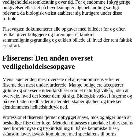
vedligeholdelsesomkostning over tid. For ejendomme i skyggerige
omgivelser eller tæt på bevoksning er algebehandling særligt
relevant, da biologisk vækst etablerer sig hurtigere under disse
forhold.
Flisevagten dokumenterer alle opgaver med billeder før og efter,
hvilket giver boligejere og foreninger et konkret
sammenligningsgrundlag og et klart billede af, hvad der rent faktisk
er udført.
Fliserens: Den anden overset
vedligeholdelsesopgave
Mens taget er den mest oversete del af ejendommens ydre, er
fliserne den mest undervurderede. Mange boligejere accepterer
grønne og snavsede udendørsfliser som et naturligt vilkår, uden at
overveje, hvad det koster dem på sigt. Biologisk vækst i fugerne og
på overfladen nedbryder materialet, skaber glathed og trækker
ejendommens helhedsindtryk ned.
Professionel fliserens fjerner opbygget snavs, mos og alger uden at
beskadige flise eller fuge. Metoden tilpasses materialet: højtryksrens
med korrekt dyse og trykindstilling til hårde keramiske fliser,
skånsom lavtryksvask kombineret med specialrens til porøs