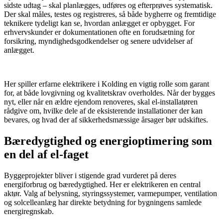
sidste udtag – skal planlægges, udføres og efterprøves systematisk.
Der skal måles, testes og registreres, så både bygherre og fremtidige
teknikere tydeligt kan se, hvordan anlægget er opbygget. For
erhvervskunder er dokumentationen ofte en forudsætning for
forsikring, myndighedsgodkendelser og senere udvidelser af
anlægget.
​ ​
Her spiller erfarne elektrikere i Kolding en vigtig rolle som garant
for, at både lovgivning og kvalitetskrav overholdes. Når der bygges
nyt, eller når en ældre ejendom renoveres, skal el-installatøren
rådgive om, hvilke dele af de eksisterende installationer der kan
bevares, og hvad der af sikkerhedsmæssige årsager bør udskiftes.
Bæredygtighed og energioptimering som
en del af el-faget
Byggeprojekter bliver i stigende grad vurderet på deres
energiforbrug og bæredygtighed. Her er elektrikeren en central
aktør. Valg af belysning, styringssystemer, varmepumper, ventilation
og solcelleanlæg har direkte betydning for bygningens samlede
energiregnskab.