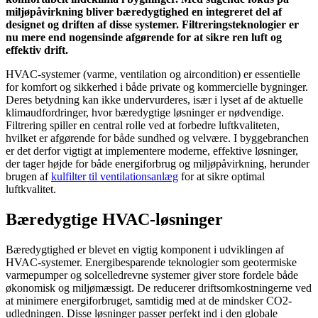
miljøpåvirkning bliver bæredygtighed en integreret del af
designet og driften af disse systemer. Filtreringsteknologier er
nu mere end nogensinde afgørende for at sikre ren luft og
effektiv drift.
HVAC-systemer (varme, ventilation og aircondition) er essentielle
for komfort og sikkerhed i både private og kommercielle bygninger.
Deres betydning kan ikke undervurderes, især i lyset af de aktuelle
klimaudfordringer, hvor bæredygtige løsninger er nødvendige.
Filtrering spiller en central rolle ved at forbedre luftkvaliteten,
hvilket er afgørende for både sundhed og velvære. I byggebranchen
er det derfor vigtigt at implementere moderne, effektive løsninger,
der tager højde for både energiforbrug og miljøpåvirkning, herunder
brugen af
kulfilter til ventilationsanlæg
for at sikre optimal
luftkvalitet.
Bæredygtige HVAC-løsninger
Bæredygtighed er blevet en vigtig komponent i udviklingen af
HVAC-systemer. Energibesparende teknologier som geotermiske
varmepumper og solcelledrevne systemer giver store fordele både
økonomisk og miljømæssigt. De reducerer driftsomkostningerne ved
at minimere energiforbruget, samtidig med at de mindsker CO2-
udledningen. Disse løsninger passer perfekt ind i den globale