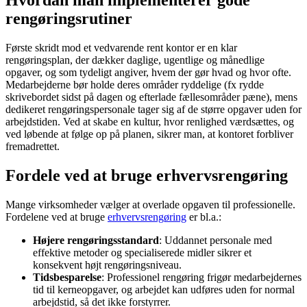
Hvordan man implementerer gode
rengøringsrutiner
Første skridt mod et vedvarende rent kontor er en klar
rengøringsplan, der dækker daglige, ugentlige og månedlige
opgaver, og som tydeligt angiver, hvem der gør hvad og hvor ofte.
Medarbejderne bør holde deres områder ryddelige (fx rydde
skrivebordet sidst på dagen og efterlade fællesområder pæne), mens
dedikeret rengøringspersonale tager sig af de større opgaver uden for
arbejdstiden. Ved at skabe en kultur, hvor renlighed værdsættes, og
ved løbende at følge op på planen, sikrer man, at kontoret forbliver
fremadrettet.
Fordele ved at bruge erhvervsrengøring
Mange virksomheder vælger at overlade opgaven til professionelle.
Fordelene ved at bruge
erhvervsrengøring
er bl.a.:
Højere rengøringsstandard
: Uddannet personale med
effektive metoder og specialiserede midler sikrer et
konsekvent højt rengøringsniveau.
Tidsbesparelse
: Professionel rengøring frigør medarbejdernes
tid til kerneopgaver, og arbejdet kan udføres uden for normal
arbejdstid, så det ikke forstyrrer.