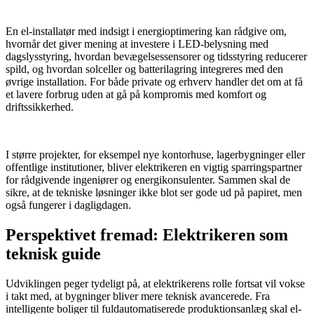
​ ​
En el-installatør med indsigt i energioptimering kan rådgive om,
hvornår det giver mening at investere i LED-belysning med
dagslysstyring, hvordan bevægelsessensorer og tidsstyring reducerer
spild, og hvordan solceller og batterilagring integreres med den
øvrige installation. For både private og erhverv handler det om at få
et lavere forbrug uden at gå på kompromis med komfort og
driftssikkerhed.
​ ​
I større projekter, for eksempel nye kontorhuse, lagerbygninger eller
offentlige institutioner, bliver elektrikeren en vigtig sparringspartner
for rådgivende ingeniører og energikonsulenter. Sammen skal de
sikre, at de tekniske løsninger ikke blot ser gode ud på papiret, men
også fungerer i dagligdagen.
Perspektivet fremad: Elektrikeren som
teknisk guide
Udviklingen peger tydeligt på, at elektrikerens rolle fortsat vil vokse
i takt med, at bygninger bliver mere teknisk avancerede. Fra
intelligente boliger til fuldautomatiserede produktionsanlæg skal el-