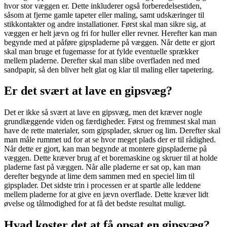
hvor stor væggen er. Dette inkluderer også forberedelsestiden,
såsom at fjerne gamle tapeter eller maling, samt udskæringer til
stikkontakter og andre installationer. Først skal man sikre sig, at
væggen er helt jævn og fri for huller eller revner. Herefter kan man
begynde med at påføre gipspladerne på væggen. Når dette er gjort
skal man bruge et fugemasse for at fylde eventuelle sprækker
mellem pladerne. Derefter skal man slibe overfladen ned med
sandpapir, så den bliver helt glat og klar til maling eller tapetering.
Er det svært at lave en gipsvæg?
Det er ikke så svært at lave en gipsvæg, men det kræver nogle
grundlæggende viden og færdigheder. Først og fremmest skal man
have de rette materialer, som gipsplader, skruer og lim. Derefter skal
man måle rummet ud for at se hvor meget plads der er til rådighed.
Når dette er gjort, kan man begynde at montere gipspladerne på
væggen. Dette kræver brug af et boremaskine og skruer til at holde
pladerne fast på væggen. Når alle pladerne er sat op, kan man
derefter begynde at lime dem sammen med en speciel lim til
gipsplader. Det sidste trin i processen er at spartle alle leddene
mellem pladerne for at give en jævn overflade. Dette kræver lidt
øvelse og tålmodighed for at få det bedste resultat muligt.
Hvad koster det at få opsat en gipsvæg?