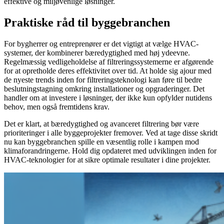
effektive og miljøvenlige løsninger.
Praktiske råd til byggebranchen
For bygherrer og entreprenører er det vigtigt at vælge HVAC-
systemer, der kombinerer bæredygtighed med høj ydeevne.
Regelmæssig vedligeholdelse af filtreringssystemerne er afgørende
for at opretholde deres effektivitet over tid. At holde sig ajour med
de nyeste trends inden for filtreringsteknologi kan føre til bedre
beslutningstagning omkring installationer og opgraderinger. Det
handler om at investere i løsninger, der ikke kun opfylder nutidens
behov, men også fremtidens krav.
Det er klart, at bæredygtighed og avanceret filtrering bør være
prioriteringer i alle byggeprojekter fremover. Ved at tage disse skridt
nu kan byggebranchen spille en væsentlig rolle i kampen mod
klimaforandringerne. Hold dig opdateret med udviklingen inden for
HVAC-teknologier for at sikre optimale resultater i dine projekter.