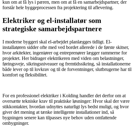
kun om at få lys i pæren, men om at få en samarbejdspartner, der
forstår hele byggeprocessen fra projektering til aflevering.
Elektriker og el-installatør som
strategiske samarbejdspartnere
I moderne byggeri skal el-arbejdet planlægges tidligt. El-
installatøren sidder ofte med ved bordet allerede i de første skitser,
hvor arkitekter, ingeniører og entreprenører lægger rammerne for
projektet. Her bidrager elektrikeren med viden om belastninger,
føringsveje, sikringsniveauer og fremtidssikring, så installationerne
både lever op til lovkrav og til de forventninger, slutbrugerne har til
komfort og fleksibilitet.
​ ​
For en professionel elektriker i Kolding handler det derfor om at
oversætte tekniske krav til praktiske løsninger: Hvor skal der være
stikkontakter, hvordan udnyttes naturligt lys bedst muligt, og hvor
giver det mening at tænke intelligente installationer ind, så
bygningen senere kan tilpasses nye behov uden omfattende
ombygninger.
​ ​