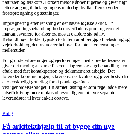
natursten og terakotta. Forkert metode åbner fugerne og giver fugt
lettere adgang til belægningens underlag, hvilket fremskynder
frostsprængning og sætninger.
Imprægnering efter rensning er det næste logiske skridt. En
imprægneringsbehandling lukker overfladens porer og gør det
markant sværere for alger og mos at etablere sig på ny.
Behandlingen holder typisk i to til fem år afhængig af belastning og
vejrforhold, og den reducerer behovet for intensive rensninger i
mellemtiden.
For grundejerforeninger og ejerforeninger med store fællesarealer
giver det mening at samle fliserens, tagrens og algebehandling i én
aftale med fast kontaktperson og dokumenteret arbejde. Det
forenkler koordineringen, sikrer ensartet kvalitet og giver bestyrelsen
et overskueligt grundlag for at planlægge årets
vedligeholdelsesbudget. En samlet løsning er som regel både mere
tidseffektiv og mere omkostningsvenlig end at hyre separate
leverandører til hver enkelt opgave.
Bolig
Få arkitekthjælp til at bygge din nye