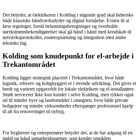
​ ​
Det betyder, at elektrikeren i Kolding i stigende grad skal beherske
både klassiske håndværksdyder og digital forståelse. Evnen til at
læse tegninger, forstå belastningsberegninger og overholde
stærkstrømsbekendtgørelser skal gå hånd i hånd med kendskab til
netværksprotokoller, routeropsætning og integration med andre
tekniske fag.
Kolding som knudepunkt for el-arbejde i
Trekantområdet
Kolding ligger strategisk placeret i Trekantområdet, hvor både
logistik, erhverv og boligbyggeri er i rivende udvikling. Det giver et
bredt og varieret opgavefelt for lokale elektrikere og el-installatører.
Strøh servicerer ikke kun kunder i selve Kolding, men rykker også
ud til mindre byer og landområder i omegnen, hvor både private
boligejere og mindre virksomheder efterspørger professionel hjælp
til alt fra renoveringer til nybyg.
​ ​
For bygherrer og entreprenører betyder det, at de har adgang til en
stabil og lokal samarbejdspartner, som kender områdets