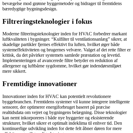
bevægelse mod grønne byggemetoder og bidrager til fremtidens
bæredygtige bygningsdesign.
Filtreringsteknologier i fokus
Moderne filtreringsteknologier inden for HVAC forbedrer markant
luftkvaliteten i bygninger. “Kulfilter til ventilationsanlæg” sikrer, at
skadelige partikler fjernes effektivt fra luften, hvilket øger både
systemeffektiviteten og brugernes velvære. Valget af det rette filter er
kritisk, da det påvirker systemets samlede præstation og levetid.
Implementeringen af avancerede filtre betyder en reduktion af
allergener og luftbårne sygdomme, hvilket gør indendørsmiljøet
mere sikkert.
Fremtidige innovationer
Innovationer inden for HVAC kan potentielt revolutionere
byggebranchen. Fremtidens systemer vil kunne integrere intelligente
sensorer, der optimerer energiforbruget baseret på præcise
realtidsdata om vejret og bygningens belægning. Disse teknologier
kan nemt inkorporeres i både nye byggerier og eksisterende
strukturer, hvilket sikrer et optimalt indeklima til enhver tid. Den
kontinuerlige udvikling inden for dette felt åbner døren for mere