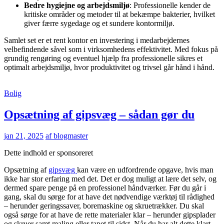
Bedre hygiejne og arbejdsmiljø
: Professionelle kender de
kritiske områder og metoder til at bekæmpe bakterier, hvilket
giver færre sygedage og et sundere kontormiljø.
Samlet set er et rent kontor en investering i medarbejdernes
velbefindende såvel som i virksomhedens effektivitet. Med fokus på
grundig rengøring og eventuel hjælp fra professionelle sikres et
optimalt arbejdsmiljø, hvor produktivitet og trivsel går hånd i hånd.
Bolig
Opsætning af gipsvæg – sådan gør du
jan 21, 2025
af blogmaster
Dette indhold er sponsoreret
Opsætning af
gipsvæg
kan være en udfordrende opgave, hvis man
ikke har stor erfaring med det. Det er dog muligt at lære det selv, og
dermed spare penge på en professionel håndværker. Før du går i
gang, skal du sørge for at have det nødvendige værktøj til rådighed
– herunder geringssaver, boremaskine og skruetrækker. Du skal
også sørge for at have de rette materialer klar – herunder gipsplader
og skruer samt maling eller tapet til sidst. Når du har alt dette klart,