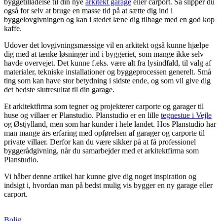
byggetilladelse til din nye
arkitekt garage
eller carport. Så slipper du
også for selv at bruge en masse tid på at sætte dig ind i
byggelovgivningen og kan i stedet læne dig tilbage med en god kop
kaffe.
Udover det lovgivningsmæssige vil en arkitekt også kunne hjælpe
dig med at tænke løsninger ind i byggeriet, som mange ikke selv
havde overvejet. Det kunne f.eks. være alt fra lysindfald, til valg af
materialer, tekniske installationer og byggeprocessen generelt. Små
ting som kan have stor betydning i sidste ende, og som vil give dig
det bedste slutresultat til din garage.
Et arkitektfirma som tegner og projekterer carporte og garager til
huse og villaer er Planstudio. Planstudio er en lille
tegnestue i Vejle
og Østjylland, men som har kunder i hele landet. Hos Planstudio har
man mange års erfaring med opførelsen af garager og carporte til
private villaer. Derfor kan du være sikker på at få professionel
byggerådgivning, når du samarbejder med et arkitektfirma som
Planstudio.
Vi håber denne artikel har kunne give dig noget inspiration og
indsigt i, hvordan man på bedst mulig vis bygger en ny garage eller
carport.
Bolig