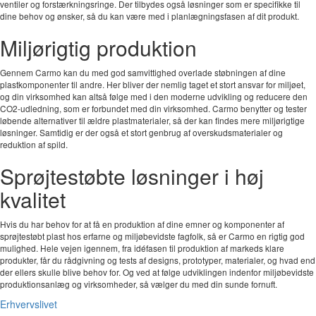
ventiler og forstærkningsringe. Der tilbydes også løsninger som er specifikke til
dine behov og ønsker, så du kan være med i planlægningsfasen af dit produkt.
Miljørigtig produktion
Gennem Carmo kan du med god samvittighed overlade støbningen af dine
plastkomponenter til andre. Her bliver der nemlig taget et stort ansvar for miljøet,
og din virksomhed kan altså følge med i den moderne udvikling og reducere den
CO2-udledning, som er forbundet med din virksomhed. Carmo benytter og tester
løbende alternativer til ældre plastmaterialer, så der kan findes mere miljørigtige
løsninger. Samtidig er der også et stort genbrug af overskudsmaterialer og
reduktion af spild.
Sprøjtestøbte løsninger i høj
kvalitet
Hvis du har behov for at få en produktion af dine emner og komponenter af
sprøjtestøbt plast hos erfarne og miljøbevidste fagfolk, så er Carmo en rigtig god
mulighed. Hele vejen igennem, fra idéfasen til produktion af markeds klare
produkter, får du rådgivning og tests af designs, prototyper, materialer, og hvad end
der ellers skulle blive behov for. Og ved at følge udviklingen indenfor miljøbevidste
produktionsanlæg og virksomheder, så vælger du med din sunde fornuft.
Erhvervslivet