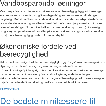
Vandbesparende løsninger
Vandbesparende løsninger er også essentielle i bæredygtigt byggeri. Løsninger
som regnvandsopsamling og gråvandsgenbrug kan reducere vandforbruget
betydeligt. Derudover kan installation af vandbesparende sanitetsprodukter som
lavtskyllende toiletter og vandhaner med reduceret flow hjælpe med at mindske
ressourceforbruget. Noget så enkelt som at vælge et eco-program (miljøvenligt
program) på opvaskemaskinen eller på vaskemaskinen kan gøre vask af service
og tøj mere bæredygtigt grundet mindre vandspild.
Økonomiske fordele ved
bæredygtighed
Udover miljømæssige fordele har bæredygtigt byggeri også økonomiske gevinster.
Bygninger med lavere energi- og vandforbrug resulterer i lavere
driftsomkostninger på lang sigt. Desuden kan virksomheder opnå skattemæssige
incitamenter ved at investere i grønne teknologier og materialer. Nogle
virksomheder oplever endda – når de integrerer bæredygtighed i deres strategi –
højere medarbejdertilfredshed og bedre omdømme blandt kunderne.
Erhvervslivet
De bedste minilæssere til