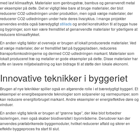
med lavt klimaaftryk. Materialer som genbrugstræ, bambus og genanvendt metal
er eksempler på dette. Det er vigtigt ikke bare at bruge materialer, der blot
reducerer CO2-udledningen under produktion, men også vælge materialer, der
reducerer CO2-udledningen under hele deres livscyklus. I mange projekter
anvendes endda også bæredygtigt
stillads
og andet konstruktion til at bygge huse
og bygninger, som kan være fremstillet af genanvendte materialer for yderligere at
reducere klimaaftrykket.
En anden vigtig faktor at overveje er brugen af lokalt producerede materialer. Ved
at vælge materialer, der er fremstillet tæt på byggepladsen, reduceres
transportomkostningerne og dermed CO2-udledningen markant. Materialer som
lokalt produceret træ og metaller er gode eksempler på dette. Disse materialer har
ofte en lavere miljøbelastning og kan bidrage til at støtte den lokale økonomi.
Innovative teknikker i byggeriet
Brugen af nye teknikker spiller også en afgørende rolle i et bæredygtigt byggeri. Et
eksempel er energibesparende teknologier som solpaneler og varmepumper, som
kan reducere energiforbruget markant. Andre eksempler er energieffektive døre og
vinduer.
En anden vigtig teknik er brugen af “grønne tage”, der ikke blot forbedrer
isoleringen, men også skaber biodiversitet i byområderne. Derudover kan der
anvendes præfabrikerede byggemoduler, hvilket reducerer affald og sikrer en
effektiv byggeproces fra start til slut.