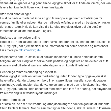
denne artikel guider vi dig gennem de vigtigste skridt for at finde en tømrer, der kan
levere høj kvalitet til tiden – og til en rimelig pris.
Start med anbefalinger
En af de bedste måder at finde en god tømrer på er gennem anbefalinger fra
venner, familie eller naboer. Har de haft gode erfaringer med en bestemt tømrer, er
det et godt tegn. Hvis de kan vise dig færdige projekter, giver det dig også en
fornemmelse af tømrens niveau og stil.
Undersøg anmeldelser online
I dag er det nemt at undersøge tømrervirksomheder online. Mange tømrere, som fx
MR Byg ApS, har hjemmesider med information om deres services og referencer.
Læs mere på
https://mr-byg.dk/
På platforme som Trustpilot eller sociale medier kan du læse anmeldelser fra
tidligere kunder. Sørg for at tjekke både positive og negative anmeldelser for at få
et nuanceret billede af tømrens arbejdsgange og kundetilfredshed.
Gennemgå tømrens erfaring og ekspertise
Det er vigtigt at finde en tømrer med erfaring inden for den type opgave, du skal
have udført. Har du fx brug for hjælp til en større tilbygning eller specialopgaver
som indbyggede møbler, skal du vælge en tømrer med den rette ekspertise. Hos
MR Byg ApS kan du finde en tømrer med mere end fem års erfaring, der tilbyder alt
fra renovering til skræddersyede løsninger.
Indhent flere tilbud
For at få en idé om prisniveauet og arbejdsomfanget er det en god idé at indhente
tilbud fra flere tømrere. Når du sammenligner tilbuddene, skal du ikke kun fokusere