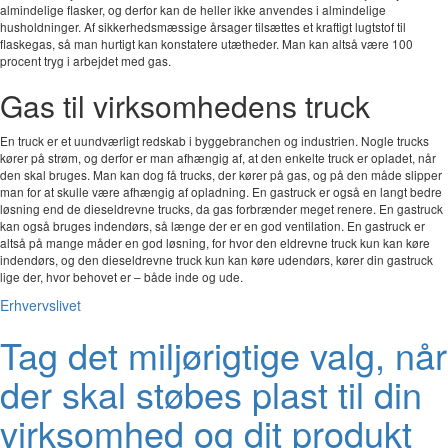
almindelige flasker, og derfor kan de heller ikke anvendes i almindelige
husholdninger. Af sikkerhedsmæssige årsager tilsættes et kraftigt lugtstof til
flaskegas, så man hurtigt kan konstatere utætheder. Man kan altså være 100
procent tryg i arbejdet med gas.
Gas til virksomhedens truck
En truck er et uundværligt redskab i byggebranchen og industrien. Nogle trucks
kører på strøm, og derfor er man afhængig af, at den enkelte truck er opladet, når
den skal bruges. Man kan dog få trucks, der kører på gas, og på den måde slipper
man for at skulle være afhængig af opladning. En gastruck er også en langt bedre
løsning end de dieseldrevne trucks, da gas forbrænder meget renere. En gastruck
kan også bruges indendørs, så længe der er en god ventilation. En gastruck er
altså på mange måder en god løsning, for hvor den eldrevne truck kun kan køre
indendørs, og den dieseldrevne truck kun kan køre udendørs, kører din gastruck
lige der, hvor behovet er – både inde og ude.
Erhvervslivet
Tag det miljørigtige valg, når
der skal støbes plast til din
virksomhed og dit produkt