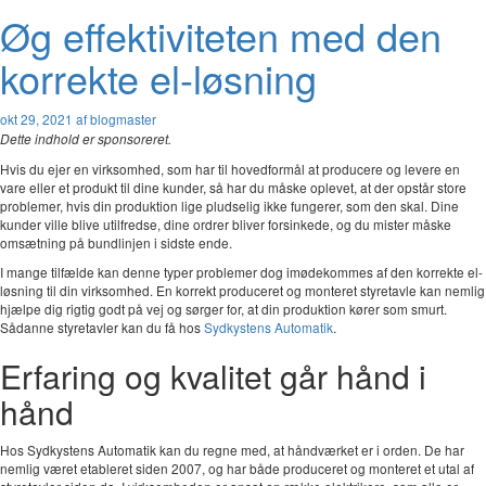
Øg effektiviteten med den
korrekte el-løsning
okt 29, 2021
af blogmaster
Dette indhold er sponsoreret.
Hvis du ejer en virksomhed, som har til hovedformål at producere og levere en
vare eller et produkt til dine kunder, så har du måske oplevet, at der opstår store
problemer, hvis din produktion lige pludselig ikke fungerer, som den skal. Dine
kunder ville blive utilfredse, dine ordrer bliver forsinkede, og du mister måske
omsætning på bundlinjen i sidste ende.
I mange tilfælde kan denne typer problemer dog imødekommes af den korrekte el-
løsning til din virksomhed. En korrekt produceret og monteret styretavle kan nemlig
hjælpe dig rigtig godt på vej og sørger for, at din produktion kører som smurt.
Sådanne styretavler kan du få hos
Sydkystens Automatik
.
Erfaring og kvalitet går hånd i
hånd
Hos Sydkystens Automatik kan du regne med, at håndværket er i orden. De har
nemlig været etableret siden 2007, og har både produceret og monteret et utal af