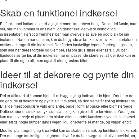
Skab en funktionel indkørsel
En funktionel indkørsel er et vigtigt element for enhver bolig. Det er det første, man
ser, når man kommer til ens hjem, og derfor skal det være velholdt og
præsentabelt. Først og fremmest bør man overveje at lave en god plan for sin
indkørsel. Når du har en plan, kan du begynde at tænke over, hvilke materialer du
ønsker at bruge til din indkørsel. Der findes forskellige typer af belægningssten,
som alle har deres fordele og ulemper, såsom grus, fliser eller asfalt. Du bør
ligeledes sørge for, at din indkørsel har en passende størrelse, så der ikke kun er
plads til din egen bil, men også til dine gæsters biler.
Ideer til at dekorere og pynte din
indkørsel
Det er altid rart at komme hjem til et hyggeligt og indbydende hjem. Derfor er det
en god ide at dekorere og pynte sin indkørsel, så den fremstår flot og inviterende.
Et af de mest populære valg er planter, både i form af buske eller blomsterbede.
Dette skaber et smukt udtryk, som samtidig kan give lidt læ for vinden. Yderligere
kan man overveje at placere en statue eller et andet kunstværk ved sin indkørsel
eller sætte nogle lamper langs vejen. Mulighederne er mange, og valget er dit.
Med lidt planlægning og kreativitet kan du skabe en smuk og funktionel indkørsel.
Der er mange forskellige muligheder, hvorfor du bør sørge for at blive bevidst om,