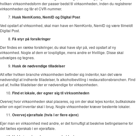
hvilken virksomhedsform der passer bedst til virksomheden, inden du registrerer
virksomheden og får et CVR-nummer.
Husk NemKonto, NemID og Digital Post
Ved opstart af virksomhed, skal man have en NemKonto, NemID og være tilmeldt
Digital Post.
Få styr på forsikringer
Der findes en række forsikringer, du skal have styr på, ved opstart af ny
virksomhed. Nogle af dem er lovpligtige, mens andre er frivillige. Disse skal
udvælges og tegnes.
Husk de nødvendige tilladelser
Alt efter hvilken branche virksomheden befinder sig indenfor, kan det være
nødvendigt at indhente tilladelser, fx alkoholbevilling i restaurationsbranchen. Find
ud af, hvilke tilladelser der er nødvendige for virksomheden.
Find et lokale, der egner sig til virksomheden
Overvej hvor virksomheden skal placeres, og om der skal lejes kontor, butikslokale
eller om eget inventar skal i brug. Nogle virksomheder kræver bestemte lokaler.
Overvej ejeraftale (hvis I er flere ejere)
Ejer man en virksomhed med andre, er det fornuftigt at beskrive betingelserne for
det fælles ejerskab i en ejeraftale.