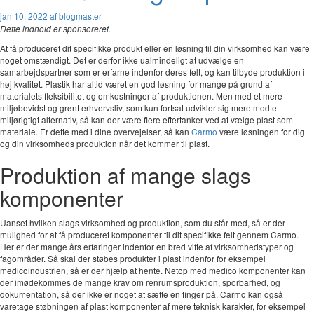
jan 10, 2022
af blogmaster
Dette indhold er sponsoreret.
At få produceret dit specifikke produkt eller en løsning til din virksomhed kan være
noget omstændigt. Det er derfor ikke ualmindeligt at udvælge en
samarbejdspartner som er erfarne indenfor deres felt, og kan tilbyde produktion i
høj kvalitet. Plastik har altid været en god løsning for mange på grund af
materialets fleksibilitet og omkostninger af produktionen. Men med et mere
miljøbevidst og grønt erhvervsliv, som kun fortsat udvikler sig mere mod et
miljørigtigt alternativ, så kan der være flere eftertanker ved at vælge plast som
materiale. Er dette med i dine overvejelser, så kan
Carmo
være løsningen for dig
og din virksomheds produktion når det kommer til plast.
Produktion af mange slags
komponenter
Uanset hvilken slags virksomhed og produktion, som du står med, så er der
mulighed for at få produceret komponenter til dit specifikke felt gennem Carmo.
Her er der mange års erfaringer indenfor en bred vifte af virksomhedstyper og
fagområder. Så skal der støbes produkter i plast indenfor for eksempel
medicoindustrien, så er der hjælp at hente. Netop med medico komponenter kan
der imødekommes de mange krav om renrumsproduktion, sporbarhed, og
dokumentation, så der ikke er noget at sætte en finger på. Carmo kan også
varetage støbningen af plast komponenter af mere teknisk karakter, for eksempel