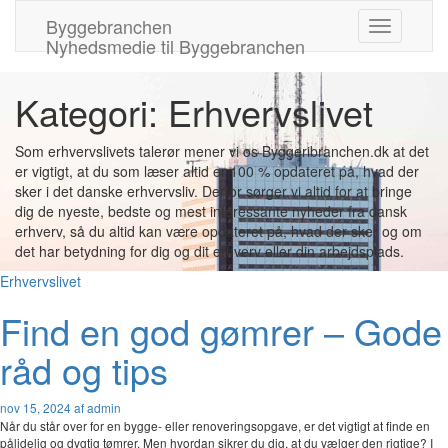
Byggebranchen
Skift
Nyhedsmedie til Byggebranchen
navigation
Kategori: Erhvervslivet
Som erhvervslivets talerør mener vi os Byggeribranchen.dk at det
er vigtigt, at du som læser altid er 100 % opdateret på, hvad der
sker i det danske erhvervsliv. Derfor sørger vi altid for at bringe
dig de nyeste, bedste og mest interessante nyheder fra dansk
erhverv, så du altid kan være opdateret på, hvad der sker og om
det har betydning for dig og dit erhverv eller din arbejdsplads.
Erhvervslivet
Find en god gømrer – Gode
råd og tips
nov 15, 2024
af admin
Når du står over for en bygge- eller renoveringsopgave, er det vigtigt at finde en
pålidelig og dygtig tømrer. Men hvordan sikrer du dig, at du vælger den rigtige? I