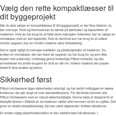
Vælg den rette kompaktlæsser til
dit byggeprojekt
Når du skal vælge en kompaktlæsser til dit byggeprojekt, er der flere faktorer, du
bør overveje. Først og fremmest bør du tænke på størrelsen og kapaciteten af
maskinen. Hvis du har brug for at flytte store mængder materialer, bør du vælge en
minilæsser med en stor kapacitet. Hvis du derimod kun har brug for at udføre
mindre opgaver, kan en mindre maskine være tilstrækkelig.
Det er også vigtigt at overveje kvaliteten og pålideligheden af maskinen. Du
ønsker en minilæsser, der kan klare de opgaver, du har brug for, og som ikke
bryder ned undervejs. Undersøg gerne forskellige Pitbull modeller, og læs
anmeldelser fra andre brugere for at få en idé om, hvilken maskine der passer
bedst til dine ønsker og behov.
Sikkerhed først
Pitbull minilæssere tager sikkerheden alvorligt, og har derfor indbygget en række
funktioner, der går langt ud over standardkravene. For det første kommer alle
Pitbull minilæssere med en robust sikkerhedsbøjle. Denne bøjle er designet til at
beskytte føreren i tilfælde af, at maskinen vælter eller kommer ud for en ulykke. Det
giver en ekstra beskyttelseslag, der kan være afgørende i kritiske situationer.
En anden vigtig sikkerhedsfunktion er den elektroniske håndbremse. I