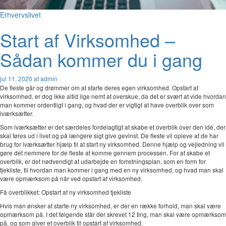
Erhvervslivet
Start af Virksomhed –
Sådan kommer du i gang
jul 11, 2020
af admin
De fleste går og drømmer om at starte deres egen virksomhed. Opstart af
virksomhed, er dog ikke altid lige nemt at overskue, da det er svært at vide hvordan
man kommer ordentligt i gang, og hvad der er vigtigt at have overblik over som
iværksætter.
Som iværksætter er det særdeles fordelagtigt at skabe et overblik over den idé, der
skal føres ud i livet og på længere sigt give gevinst. De fleste vil opleve at de har
brug for iværksætter hjælp til at start ny virksomhed. Denne hjælp og vejledning vil
gøre det nemmere for de fleste at komme gennem processen. For at skabe et
overblik, er det nødvendigt at udarbejde en forretningsplan, som en form for
tjekliste, til hvordan man kommer i gang med en ny virksomhed, og hvad man skal
være opmærksom på når ved opstart af virksomhed.
Få overblikket: Opstart af ny virksomhed tjekliste
Hvis man ønsker at starte ny virksomhed, er der en række forhold, man skal være
opmærksom på. I det følgende står der skrevet 12 ting, man skal være opmærksom
på, og som giver et overblik til opstart af virksomhed.