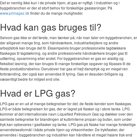
Det er nemlig ikke kun i de private hjem, at gas er nyttigt. I industrien og i
byggebranchen er der et stort behov for forskellige gasløsninger. På
www.primagaz.dk
finder du de mange muligheder.
Hvad kan gas bruges til?
Selvom gas ikke er det første, man tænker på, når man taler om byggebranchen, er
der alligevel mange ting, som håndværkere, industriarbejdere og andre
arbejdsfolk kan bruge det til. Eksempelvis bruger professionelle tagdækkere
flaskegas til tagdækning, og andre professionelle håndværkere bruger gas til
udtørring, opvarmning eller andet. For byggebranchen er gas en alsidig og
fleksibel løsning, der kan bruges til mange forskellige opgaver og tilpases til de
fleste produktionsbehov. Derudover har gas et højt damptryk og en meget ren
forbrænding, der også kan anvendes til fyring. Gas er desuden billigere og
væsentligt bedre for miljøet end olie.
Hvad er LPG gas?
LPG gas er en ud af mange betegnelser for det, de fleste kender som flaskegas.
LPG er både betegnelsen for gas, der er lagret på flasker og i store tanke. LPG
kommer af det internationale navn Liquefied Petroleum Gas og dækker over den
samlede betegnelse for blandingen af kulbrinterne propan og butan, som under
tryk kan opbevares i gasflasker og tanke. LPG gas på flaske har mange forskellige
anvendelsesformål i både private hjem og virksomheder. De trykflasker, der
anvendes i byggebranchen og industrien kan håndtere et meget højere tryk end