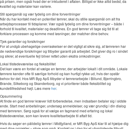
på prisen, men også hvad der er inkluderet i aftalen. Billigst er ikke altid bedst, da
kvalitet og materialer kan variere.
Stil spørgsmål og vær tydelig om dine forventninger
Når du har kontakt med en potentiel tømrer, skal du stille spørgsmål om alt fra
arbejdsprocesser til tidsplaner. Vær også tydelig om dine forventninger – både i
forhold til kvalitet, materialer og deadlines. En god tømrer vil tage sig tid til at
forklare processen og komme med løsninger, der matcher dine behov.
Tjek garantier og forsikringer
For at undgå ubehagelige overraskelser er det vigtigt at sikre sig, at tømreren har
de nødvendige forsikringer og tilbyder garanti på arbejdet. Det giver dig ro i sindet
og sikrer, at eventuelle fejl bliver rettet uden ekstra omkostninger.
Lokal tilstedeværelse og fleksibilitet
Det kan være en fordel at vælge en tømrer, der arbejder lokalt i dit område. Lokale
tømrere kender ofte til særlige forhold og kan hurtigt rykke ud, hvis der opstår
behov for det. Hos MR Byg ApS tilbyder vi tømrerarbejde i Billund, Bjerringbro,
Brande, Silkeborg og Skanderborg, og vi prioriterer både fleksibilitet og
kundetilfredshed højt. Læs mere
her
.
Opsummering
At finde en god tømrer kræver lidt forberedelse, men indsatsen betaler sig i sidste
ende. Start med anbefalinger, undersøg anmeldelser, og vær grundig i din dialog
med tømreren. Sørg også for at vælge en fagmand med erfaring og lokal
tilstedeværelse, som kan levere kvalitetsarbejde til aftalt tid.
Hvis du søger en pålidelig tømrer i Midtjylland, er MR Byg ApS klar til at hjælpe dig
med dine projekter – store som små. Kontakt os i dag for et uforpligtende tilbud!