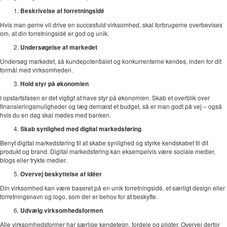
Beskrivelse af forretningsidé
Hvis man gerne vil drive en succesfuld virksomhed, skal forbrugerne overbevises
om, at din forretningsidé er god og unik.
Undersøgelse af markedet
Undersøg markedet, så kundepotentialet og konkurrenterne kendes, inden for dit
formål med virksomheden.
Hold styr på økonomien
I opstartsfasen er det vigtigt at have styr på økonomien. Skab et overblik over
finansieringsmuligheder og læg dernæst et budget, så er man godt på vej – også
hvis du en dag skal mødes med banken.
Skab synlighed med digital markedsføring
Benyt digital markedsføring til at skabe synlighed og styrke kendskabet til dit
produkt og brand. Digital markedsføring kan eksempelvis være sociale medier,
blogs eller trykte medier.
Overvej beskyttelse af idéer
Din virksomhed kan være baseret på en unik forretningsidé, et særligt design eller
forretningsnavn og logo, som der er behov for at beskytte.
Udvælg virksomhedsformen
Alle virksomhedsformer har særlige kendetegn, fordele og pligter. Overvej derfor