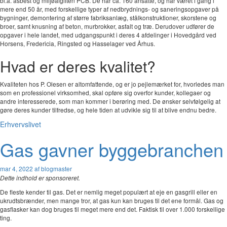
bl.a. asbest og miljøafgiften PCB. De har ca. 160 ansatte, og har været i gang i
mere end 50 år, med forskellige typer af nedbrydnings- og saneringsopgaver på
bygninger, demontering af større fabriksanlæg, stålkonstruktioner, skorstene og
broer, samt knusning af beton, murbrokker, asfalt og træ. Derudover udfører de
opgaver i hele landet, med udgangspunkt i deres 4 afdelinger i Hovedgård ved
Horsens, Fredericia, Ringsted og Hasselager ved Århus.
Hvad er deres kvalitet?
Kvaliteten hos P. Olesen er altomfattende, og er jo pejlemærket for, hvorledes man
som en professionel virksomhed, skal opføre sig overfor kunder, kollegaer og
andre interesserede, som man kommer i berøring med. De ønsker selvfølgelig at
gøre deres kunder tilfredse, og hele tiden at udvikle sig til at blive endnu bedre.
Erhvervslivet
Gas gavner byggebranchen
mar 4, 2022
af blogmaster
Dette indhold er sponsoreret.
De fleste kender til gas. Det er nemlig meget populært at eje en gasgrill eller en
ukrudtsbrænder, men mange tror, at gas kun kan bruges til det ene formål. Gas og
gasflasker kan dog bruges til meget mere end det. Faktisk til over 1.000 forskellige
ting.