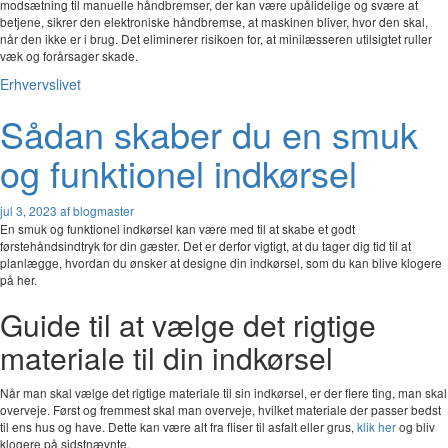
modsætning til manuelle håndbremser, der kan være upålidelige og svære at
betjene, sikrer den elektroniske håndbremse, at maskinen bliver, hvor den skal,
når den ikke er i brug. Det eliminerer risikoen for, at minilæsseren utilsigtet ruller
væk og forårsager skade.
Erhvervslivet
Sådan skaber du en smuk
og funktionel indkørsel
jul 3, 2023
af blogmaster
En smuk og funktionel indkørsel kan være med til at skabe et godt
førstehåndsindtryk for din gæster. Det er derfor vigtigt, at du tager dig tid til at
planlægge, hvordan du ønsker at designe din indkørsel, som du kan blive klogere
på her.
Guide til at vælge det rigtige
materiale til din indkørsel
Når man skal vælge det rigtige materiale til sin indkørsel, er der flere ting, man skal
overveje. Først og fremmest skal man overveje, hvilket materiale der passer bedst
til ens hus og have. Dette kan være alt fra fliser til asfalt eller grus,
klik her
og bliv
klogere på sidstnævnte.