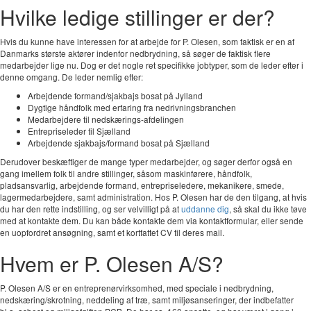
Hvilke ledige stillinger er der?
Hvis du kunne have interessen for at arbejde for P. Olesen, som faktisk er en af
Danmarks største aktører indenfor nedbrydning, så søger de faktisk flere
medarbejder lige nu. Dog er det nogle ret specifikke jobtyper, som de leder efter i
denne omgang. De leder nemlig efter:
Arbejdende formand/sjakbajs bosat på Jylland
Dygtige håndfolk med erfaring fra nedrivningsbranchen
Medarbejdere til nedskærings-afdelingen
Entrepriseleder til Sjælland
Arbejdende sjakbajs/formand bosat på Sjælland
Derudover beskæftiger de mange typer medarbejder, og søger derfor også en
gang imellem folk til andre stillinger, såsom maskinførere, håndfolk,
pladsansvarlig, arbejdende formand, entrepriseledere, mekanikere, smede,
lagermedarbejdere, samt administration. Hos P. Olesen har de den tilgang, at hvis
du har den rette indstilling, og ser velvilligt på at
uddanne dig
, så skal du ikke tøve
med at kontakte dem. Du kan både kontakte dem via kontaktformular, eller sende
en uopfordret ansøgning, samt et kortfattet CV til deres mail.
Hvem er P. Olesen A/S?
P. Olesen A/S er en entreprenørvirksomhed, med speciale i nedbrydning,
nedskæring/skrotning, neddeling af træ, samt miljøsanseringer, der indbefatter