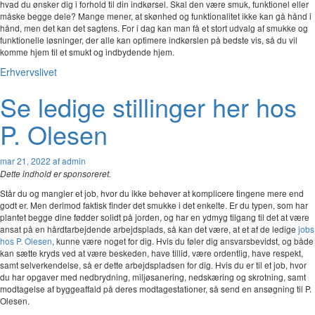
hvad du ønsker dig i forhold til din indkørsel. Skal den være smuk, funktionel eller
måske begge dele? Mange mener, at skønhed og funktionalitet ikke kan gå hånd i
hånd, men det kan det sagtens. For i dag kan man få et stort udvalg af smukke og
funktionelle løsninger, der alle kan optimere indkørslen på bedste vis, så du vil
komme hjem til et smukt og indbydende hjem.
Erhvervslivet
Se ledige stillinger her hos
P. Olesen
mar 21, 2022
af admin
Dette indhold er sponsoreret.
Står du og mangler et job, hvor du ikke behøver at komplicere tingene mere end
godt er. Men derimod faktisk finder det smukke i det enkelte. Er du typen, som har
plantet begge dine fødder solidt på jorden, og har en ydmyg tilgang til det at være
ansat på en hårdtarbejdende arbejdsplads, så kan det være, at et af de ledige
jobs
hos P. Olesen
, kunne være noget for dig. Hvis du føler dig ansvarsbevidst, og både
kan sætte kryds ved at være beskeden, have tillid, være ordentlig, have respekt,
samt selverkendelse, så er dette arbejdspladsen for dig. Hvis du er til et job, hvor
du har opgaver med nedbrydning, miljøsanering, nedskæring og skrotning, samt
modtagelse af byggeaffald på deres modtagestationer, så send en ansøgning til P.
Olesen.