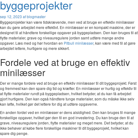
byggeprojekter
sep 12, 2023
af blogmaster
Byggeprojekter kan være tidskrævende, men ved at bruge en effektiv minilæsser
kan du gøre arbejdet mere effektivt. En minilæsser er en kompakt maskine, der er
designet til at håndtere forskellige opgaver på byggepladsen. Den kan bruges til at
flytte materialer, grave og niveauregulere jorden samt udføre mange andre
opgaver. Læs med og hør hvordan en
Pitbull minilæsser
, kan være med til at gøre
arbejdet lettere, hurtigere og mere sikkert.
Fordele ved at bruge en effektiv
minilæsser
Der er mange fordele ved at bruge en effektiv minilæsser til dit byggeprojekt. Først
og fremmest kan den spare dig tid og kræfter. En minilæsser er hurtig og effektiv til
at flytte materialer rundt på byggepladsen, hvilket betyder, at du kan få arbejdet
gjort hurtigere. Den kan også håndtere tunge materialer, som du måske ikke selv
kan løfte, hvilket gør det lettere for dig at udføre opgaverne.
En anden fordel ved en minilæsser er dens alsidighed. Den kan bruges til mange
forskellige opgaver, hvilket gør den til en god investering. Du kan bruge den til at
grave, niveauregulere jorden, flytte materialer og meget mere. Det betyder, at du
ikke behøver at købe flere forskellige maskiner til dit byggeprojekt, hvilket kan
spare dig penge.