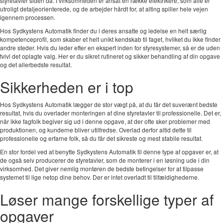
styretavler siden da. I virksomheden er ansat en række elektrikere, som alle er
utroligt detaljeorienterede, og de arbejder hårdt for, at alting spiller hele vejen
igennem processen.
Hos Sydkystens Automatik finder du i deres ansatte og ledelse en helt særlig
kompetenceprofil, som skaber et helt unikt kendskab til faget, hvilket du ikke finder
andre steder. Hvis du leder efter en ekspert inden for styresystemer, så er de uden
tvivl det oplagte valg. Her er du sikret rutineret og sikker behandling af din opgave
og det allerbedste resultat.
Sikkerheden er i top
Hos Sydkystens Automatik lægger de stor vægt på, at du får det suverænt bedste
resultat, hvis du overlader monteringen af dine styretavler til professionelle. Det er,
når ikke fagfolk begiver sig ud i denne opgave, at der ofte sker problemer med
produktionen, og kunderne bliver utilfredse. Overlad derfor altid dette til
professionelle og erfarne folk, så du får det sikreste og mest stabile resultat.
En stor fordel ved at benytte Sydkystens Automatik til denne type af opgaver er, at
de også selv producerer de styretavler, som de monterer i en løsning ude i din
virksomhed. Det giver nemlig montøren de bedste betingelser for at tilpasse
systemet til lige netop dine behov. Der er intet overladt til tilfældighederne.
Løser mange forskellige typer af
opgaver