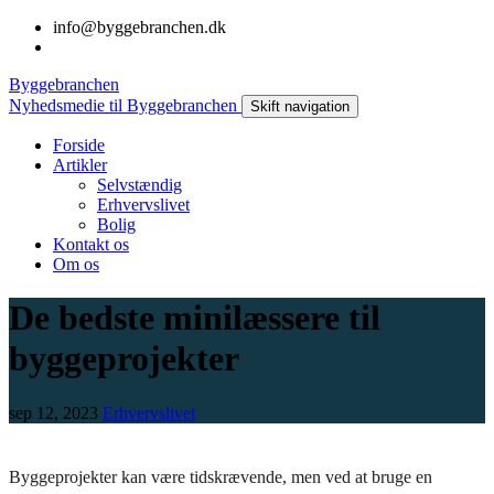
info@byggebranchen.dk
Byggebranchen
Nyhedsmedie til Byggebranchen
Skift navigation
Forside
Artikler
Selvstændig
Erhvervslivet
Bolig
Kontakt os
Om os
De bedste minilæssere til
byggeprojekter
sep 12, 2023
Erhvervslivet
Byggeprojekter kan være tidskrævende, men ved at bruge en