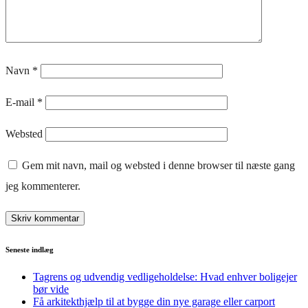
Navn
*
E-mail
*
Websted
Gem mit navn, mail og websted i denne browser til næste gang
jeg kommenterer.
Seneste indlæg
Tagrens og udvendig vedligeholdelse: Hvad enhver boligejer
bør vide
Få arkitekthjælp til at bygge din nye garage eller carport